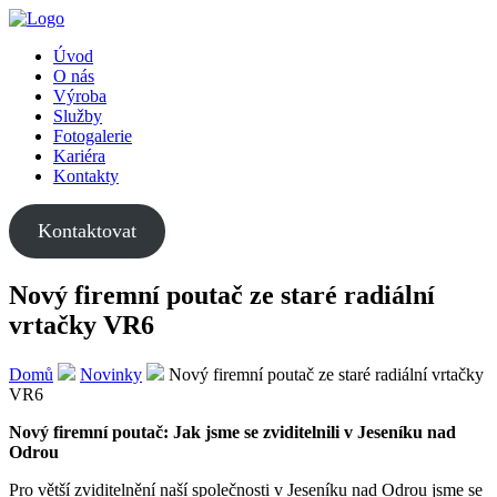
Úvod
O nás
Výroba
Služby
Fotogalerie
Kariéra
Kontakty
Kontaktovat
Nový firemní poutač ze staré radiální
vrtačky VR6
Domů
Novinky
Nový firemní poutač ze staré radiální vrtačky
VR6
Nový firemní poutač: Jak jsme se zviditelnili v Jeseníku nad
Odrou
Pro větší zviditelnění naší společnosti v Jeseníku nad Odrou jsme se