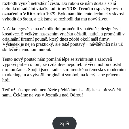
rozhodli využít netradiční cestu. Do rukou se nám dostala stará
nefunkční radiální vrtačka od firmy
TOS Trenčín n.p.
s typovým
označením
VR6
z roku 1979. Bylo nám líto tento technický skvost
vyhodit do šrotu, a tak jsme se rozhodli dát mu nový život.
Naši kolegové se na několik dní proměnili v natěrače, designéry i
kreativce. S velkým nasazením vrtačku očistili, natřeli a proměnili v
originální firemní poutač, který dnes zdobí okolí naší firmy.
Výsledek je nejen praktický, ale také poutavý – návštěvníci nás už
skutečně nemohou minout.
Tento nový poutač nám pomáhá lépe se zviditelnit a zároveň
vypráví příběh o tom, že i zdánlivě nepotřebné věci mohou dostat
druhou šanci. Spojili jsme tradici strojírenského řemesla s moderním
marketingem a vytvořili originální symbol, na který jsme právem
hrdí.
Teď už nás opravdu nemůžete přehlédnout – přijďte se přesvědčit
sami. Čekáme na vás v Jeseníku nad Odrou!
Zpět