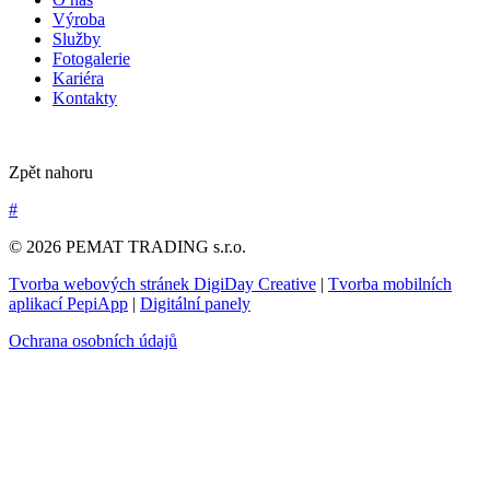
Výroba
Služby
Fotogalerie
Kariéra
Kontakty
Zpět nahoru
#
© 2026 PEMAT TRADING s.r.o.
Tvorba webových stránek DigiDay Creative
|
Tvorba mobilních
aplikací PepiApp
|
Digitální panely
Ochrana osobních údajů